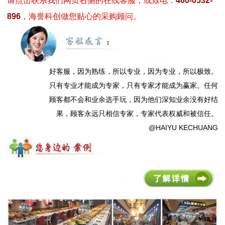
请点击联系我们网页右侧的在线客服，或致电：
400-0532-
896
，海誉科创做您贴心的采购顾问。
好客服，因为熟练，所以专业，因为专业，所以极致。
只有专业才能成为专家，只有专家才能成为赢家。任何
顾客都不会和业余选手玩，因为他们深知业余没有好结
果，顾客永远只相信专家，专家代表权威和被信任。
@HAIYU KECHUANG