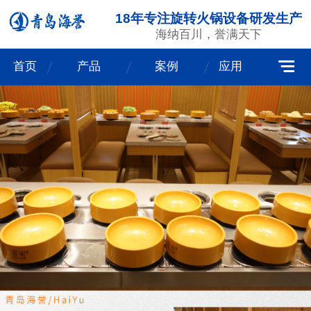
18年专注旋转火锅设备研发生产
海纳百川，誉满天下
首页
产品
案例
应用
我们