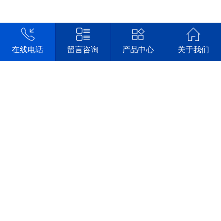
在线电话
留言咨询
产品中心
关于我们
责任编辑：海誉科创设备
版权所有http://www.qdhuoguo.com/
上一条
创业新宠：旋转小火锅
返回
列表
下一条
为什么说旋转小火锅适合“懒人”创业？
TOP
联系电话:400-0532-896
备案号:鲁ICP备16016154号-1