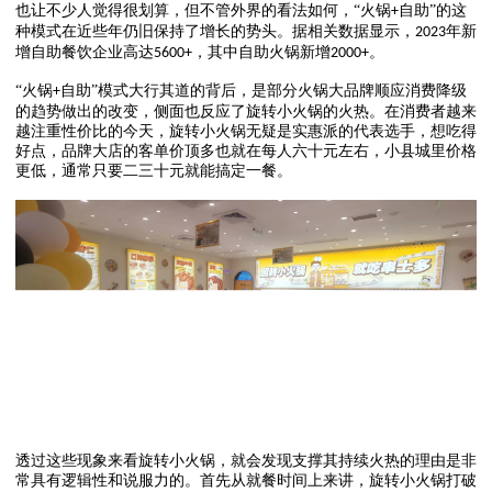
也让不少人觉得很划算，但不管外界的看法如何，
“火锅
自助”的这
+
种模式在近些年仍旧保持了增长的势头。据相关数据显示，
年新
2023
增自助餐饮企业高达
，其中自助火锅新增
。
5600+
2000+
“火锅
自助”模式大行其道的背后，是部分火锅大品牌顺应消费降级
+
的趋势做出的改变，侧面也反应了旋转小火锅的火热。在消费者越来
越注重性价比的今天，旋转小火锅无疑是实惠派的代表选手，想吃得
好点，品牌大店的客单价顶多也就在每人六十元左右，小县城里价格
更低，通常只要二三十元就能搞定一餐。
透过这些现象来看旋转小火锅，就会发现支撑其持续火热的理由是非
常具有逻辑性和说服力的。首先从就餐时间上来讲，旋转小火锅打破